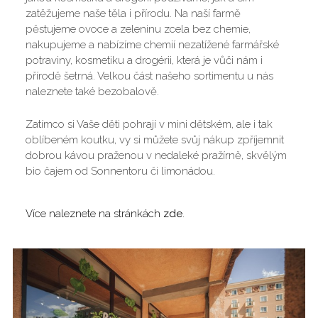
zatěžujeme naše těla i přírodu. Na naší farmě
pěstujeme ovoce a zeleninu zcela bez chemie,
nakupujeme a nabízíme chemií nezatížené farmářské
potraviny, kosmetiku a drogérii, která je vůči nám i
přírodě šetrná. Velkou část našeho sortimentu u nás
naleznete také bezobalově.
Zatímco si Vaše děti pohrají v mini dětském, ale i tak
oblíbeném koutku, vy si můžete svůj nákup zpříjemnit
dobrou kávou praženou v nedaleké pražírně, skvělým
bio čajem od Sonnentoru či limonádou.
Více naleznete na stránkách
zde
.