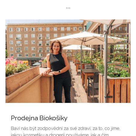
***
Prodejna Biokošíky
Baví nás být zodpovědní za své zdraví, za to, co jíme,
jakou kosmetiku a drogerii používáme, jak a čím