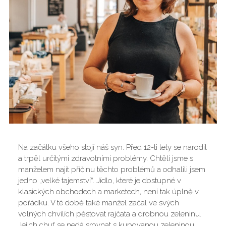
Na začátku všeho stojí náš syn. Před 12-ti lety se narodil
a trpěl určitými zdravotními problémy. Chtěli jsme s
manželem najít příčinu těchto problémů a odhalili jsem
jedno „velké tajemství“. Jídlo, které je dostupné v
klasických obchodech a marketech, není tak úplně v
pořádku. V té době také manžel začal ve svých
volných chvílích pěstovat rajčata a drobnou zeleninu.
Jejich chuť se nedá srovnat s kupovanou zeleninou.