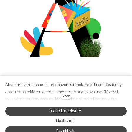
+420 737 282 783
Abychom vám usnadnili procházení stránek, nabídli přizpůsobený
obsah nebo reklamu a mohli anonymně analyzovat návštěvnost,
více
využíváme soubory cookies, které sdílíme se svými partnery pro
sociální média, inzerci a analýzu. Jejich nastavení upravíte odkazem
Povolit nezbytné
"Nastavení cookies" a kdykoliv jej můžete změnit v patičce webu.
Podrobnější informace najdete v našich Zásadách ochrany osobních
Nastavení
údajů a používání souborů cookies. Souhlasíte s používáním cookies?
Tento web běží na
solidpixels
Povolit vše