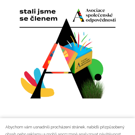
+420 737 282 783
Abychom vám usnadnili procházení stránek, nabídli přizpůsobený
obsah nebo reklamu a mohli anonymně analyzovat návštěvnost,