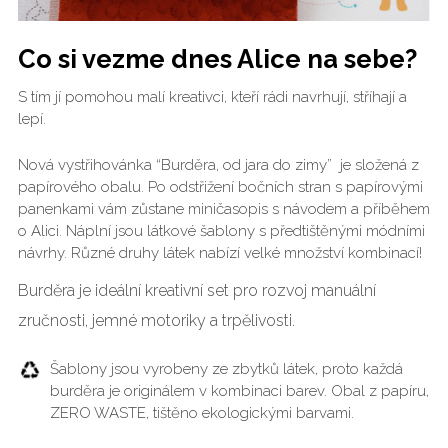
Co si vezme dnes Alice na sebe?
S tím jí pomohou malí kreativci, kteří rádi navrhují, stříhají a
lepí.
Nová vystřihovánka “Burděra, od jara do zimy” je složená z
papírového obalu. Po odstřižení bočních stran s papírovými
panenkami vám zůstane miničasopis s návodem a příběhem
o Alici. Náplní jsou látkové šablony s předtištěnými módními
návrhy. Různé druhy látek nabízí velké množství kombinací!
Burděra je ideální kreativní set pro rozvoj manuální
zručnosti, jemné motoriky a trpělivosti.
Šablony jsou vyrobeny ze zbytků látek, proto každá
burděra je originálem v kombinaci barev. Obal z papíru,
ZERO WASTE, tištěno ekologickými barvami.