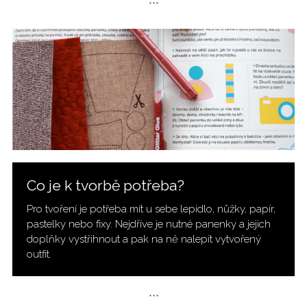
***
Co je k tvorbě potřeba?
Pro tvoření je potřeba mít u sebe lepidlo, nůžky, papír,
pastelky nebo fixy. Nejdříve je nutné panenky a jejich
doplňky vystřihnout a pak na ně nalepit vytvořený
outfit.
***