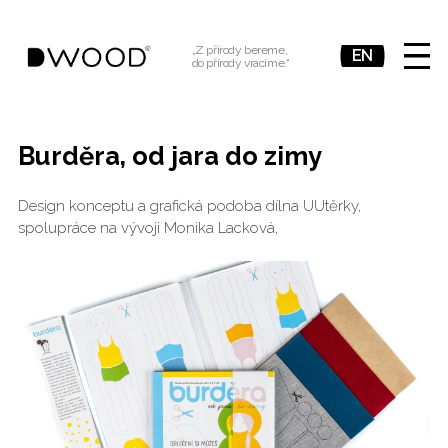
„Z přírody bereme,
CS
EN
do přírody vracíme.“
MENU
Burděra, od jara do zimy
Design konceptu a grafická podoba dílna UUtěrky,
spolupráce na vývoji Monika Lacková,